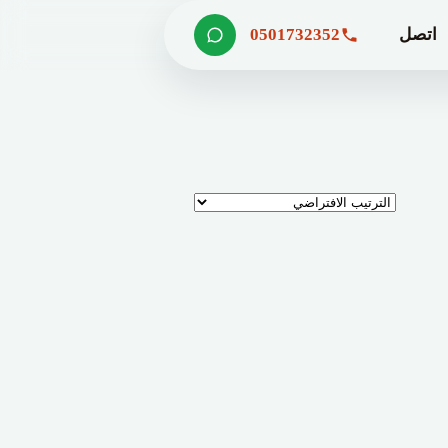
اتصل
0501732352