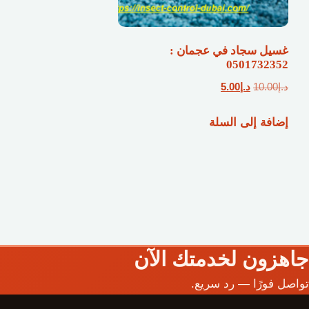
غسيل سجاد في عجمان :
0501732352
السعر
السعر
د.إ
10.00
د.إ
5.00
الأصلي
الحالي
إضافة إلى السلة
هو:
هو:
د.إ10.00.
د.إ5.00.
جاهزون لخدمتك الآن
تواصل فورًا — رد سريع.