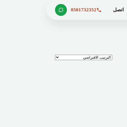
اتصل
0501732352