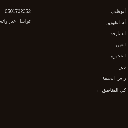
أبوظبي
0501732352
تواصل عبر وات
أم القيوين
الشارقة
العين
الفجيرة
دبي
رأس الخيمة
كل المناطق ←