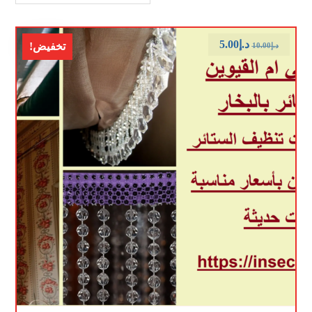
د.إ
5.00
تخفيض!
د.إ
10.00