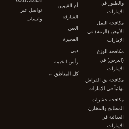
0501732352
والطيور في
أم القيوين
تواصل عبر
الإمارات
الشارقة
واتساب
مكافحة النمل
العين
الأبيض (الرمة) في
الفجيرة
الإمارات
دبي
مكافحة الوزغ
(البرص) في
رأس الخيمة
الإمارات
كل المناطق ←
مكافحة بق الفراش
نهائياً في الإمارات
مكافحة حشرات
المطابخ والمخازن
الغذائية في
الإمارات