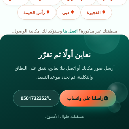
الفجيرة
دبي
رأس الخيمة
منطقتك غير مذكورة؟
اتصل بنا
وسنؤكد لك إمكانية الوصول.
نعاين أولًا ثم تقرّر
أرسل صور مكانك أو اتصل بنا: نعاين، نتفق على النطاق
والتكلفة، ثم نحدد موعد التنفيذ.
راسلنا على واتساب
0501732352
نستقبلك طوال الأسبوع.