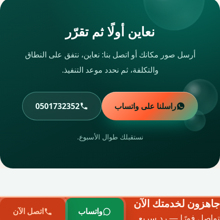
نعاين أولًا ثم تقرّر
أرسل صور مكانك أو اتصل بنا: نعاين، نتفق على النطاق
والتكلفة، ثم نحدد موعد التنفيذ.
راسلنا على واتساب
0501732352
نستقبلك طوال الأسبوع.
جاهزون لخدمتك الآن
واتساب
اتصل الآن
تواصل فورًا — رد سريع.