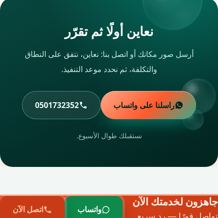
نعاين أولًا ثم تقرّر
أرسل صور مكانك أو اتصل بنا: نعاين، نتفق على النطاق
والتكلفة، ثم نحدد موعد التنفيذ.
راسلنا على واتساب
0501732352
نستقبلك طوال الأسبوع.
جاهزون لخدمتك الآن
واتساب
اتصل الآن
تواصل فورًا — رد سريع.